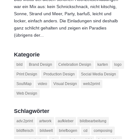
war ein Mix aus: kein Schnickschnack, nicht kitschig,
Sonne, Strand und Meer, Party, barfuß, leicht und
locker, einfach anders. Die Einladungen sind deshalb
ganz schlicht gehalten und zeigen ein Paradies
(übrigens der...
Kategorie
bild
Brand Design
Celebration Design
karten
logo
Print Design
Production Design
Social Media Design
SoulMap
video
Visual Design
web2print
Web Design
Schlagwörter
adv.2print
artwork
aufkleber
bildbearbeitung
bildfleisch
bildwelt
briefbogen
cd
composing