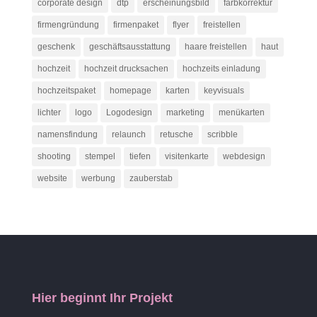
corporate design
dtp
erscheinungsbild
farbkorrektur
firmengründung
firmenpaket
flyer
freistellen
geschenk
geschäftsausstattung
haare freistellen
haut
hochzeit
hochzeit drucksachen
hochzeits einladung
hochzeitspaket
homepage
karten
keyvisuals
lichter
logo
Logodesign
marketing
menükarten
namensfindung
relaunch
retusche
scribble
shooting
stempel
tiefen
visitenkarte
webdesign
website
werbung
zauberstab
Hier beginnt Ihr Projekt