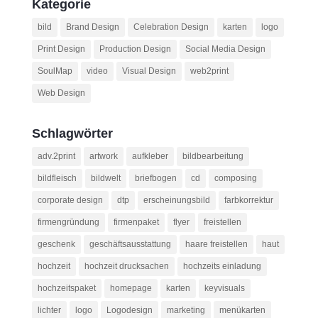
Kategorie
bild
Brand Design
Celebration Design
karten
logo
Print Design
Production Design
Social Media Design
SoulMap
video
Visual Design
web2print
Web Design
Schlagwörter
adv.2print
artwork
aufkleber
bildbearbeitung
bildfleisch
bildwelt
briefbogen
cd
composing
corporate design
dtp
erscheinungsbild
farbkorrektur
firmengründung
firmenpaket
flyer
freistellen
geschenk
geschäftsausstattung
haare freistellen
haut
hochzeit
hochzeit drucksachen
hochzeits einladung
hochzeitspaket
homepage
karten
keyvisuals
lichter
logo
Logodesign
marketing
menükarten