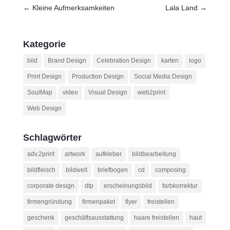
←
Kleine Aufmerksamkeiten
Lala Land
→
Kategorie
bild
Brand Design
Celebration Design
karten
logo
Print Design
Production Design
Social Media Design
SoulMap
video
Visual Design
web2print
Web Design
Schlagwörter
adv.2print
artwork
aufkleber
bildbearbeitung
bildfleisch
bildwelt
briefbogen
cd
composing
corporate design
dtp
erscheinungsbild
farbkorrektur
firmengründung
firmenpaket
flyer
freistellen
geschenk
geschäftsausstattung
haare freistellen
haut