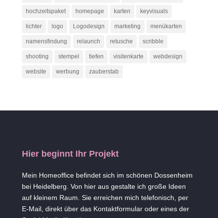
hochzeitspaket
homepage
karten
keyvisuals
lichter
logo
Logodesign
marketing
menükarten
namensfindung
relaunch
retusche
scribble
shooting
stempel
tiefen
visitenkarte
webdesign
website
werbung
zauberstab
Hier beginnt Ihr Projekt
Mein Homeoffice befindet sich im schönen Dossenheim
bei Heidelberg. Von hier aus gestalte ich große Ideen
auf kleinem Raum. Sie erreichen mich telefonisch, per
E-Mail, direkt über das Kontaktformular oder eines der