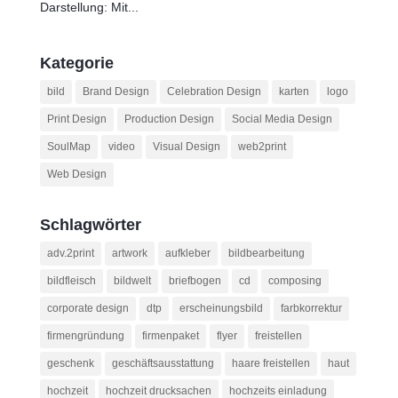
Darstellung: Mit...
Kategorie
bild
Brand Design
Celebration Design
karten
logo
Print Design
Production Design
Social Media Design
SoulMap
video
Visual Design
web2print
Web Design
Schlagwörter
adv.2print
artwork
aufkleber
bildbearbeitung
bildfleisch
bildwelt
briefbogen
cd
composing
corporate design
dtp
erscheinungsbild
farbkorrektur
firmengründung
firmenpaket
flyer
freistellen
geschenk
geschäftsausstattung
haare freistellen
haut
hochzeit
hochzeit drucksachen
hochzeits einladung