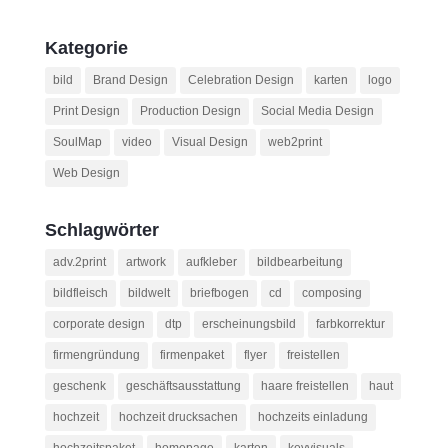
Kategorie
bild
Brand Design
Celebration Design
karten
logo
Print Design
Production Design
Social Media Design
SoulMap
video
Visual Design
web2print
Web Design
Schlagwörter
adv.2print
artwork
aufkleber
bildbearbeitung
bildfleisch
bildwelt
briefbogen
cd
composing
corporate design
dtp
erscheinungsbild
farbkorrektur
firmengründung
firmenpaket
flyer
freistellen
geschenk
geschäftsausstattung
haare freistellen
haut
hochzeit
hochzeit drucksachen
hochzeits einladung