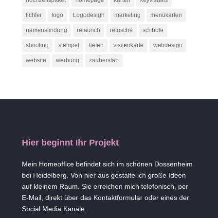
hochzeitspaket
homepage
karten
keyvisuals
lichter
logo
Logodesign
marketing
menükarten
namensfindung
relaunch
retusche
scribble
shooting
stempel
tiefen
visitenkarte
webdesign
website
werbung
zauberstab
Hier beginnt Ihr Projekt
Mein Homeoffice befindet sich im schönen Dossenheim
bei Heidelberg. Von hier aus gestalte ich große Ideen
auf kleinem Raum. Sie erreichen mich telefonisch, per
E-Mail, direkt über das Kontaktformular oder eines der
Social Media Kanäle.