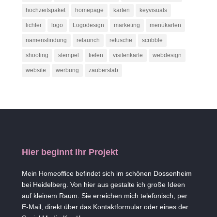
hochzeitspaket
homepage
karten
keyvisuals
lichter
logo
Logodesign
marketing
menükarten
namensfindung
relaunch
retusche
scribble
shooting
stempel
tiefen
visitenkarte
webdesign
website
werbung
zauberstab
Hier beginnt Ihr Projekt
Mein Homeoffice befindet sich im schönen Dossenheim
bei Heidelberg. Von hier aus gestalte ich große Ideen
auf kleinem Raum. Sie erreichen mich telefonisch, per
E-Mail, direkt über das Kontaktformular oder eines der