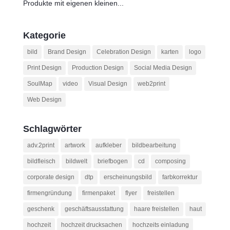
Produkte mit eigenen kleinen...
Kategorie
bild
Brand Design
Celebration Design
karten
logo
Print Design
Production Design
Social Media Design
SoulMap
video
Visual Design
web2print
Web Design
Schlagwörter
adv.2print
artwork
aufkleber
bildbearbeitung
bildfleisch
bildwelt
briefbogen
cd
composing
corporate design
dtp
erscheinungsbild
farbkorrektur
firmengründung
firmenpaket
flyer
freistellen
geschenk
geschäftsausstattung
haare freistellen
haut
hochzeit
hochzeit drucksachen
hochzeits einladung