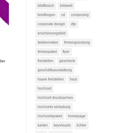
bildfleisch
bildwelt
briefbogen
cd
composing
corporate design
dtp
erscheinungsbild
farbkorrektur
firmengründung
firmenpaket
flyer
der
freistellen
geschenk
geschäftsausstattung
haare freistellen
haut
hochzeit
hochzeit drucksachen
hochzeits einladung
hochzeitspaket
homepage
karten
keyvisuals
lichter