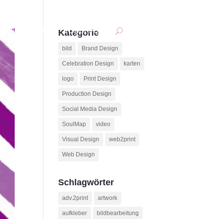
BACKOFFICE
TOUCHPOINT
Kategorie
bild
Brand Design
Celebration Design
karten
logo
Print Design
Production Design
Social Media Design
SoulMap
video
Visual Design
web2print
Web Design
Schlagwörter
adv.2print
artwork
aufkleber
bildbearbeitung