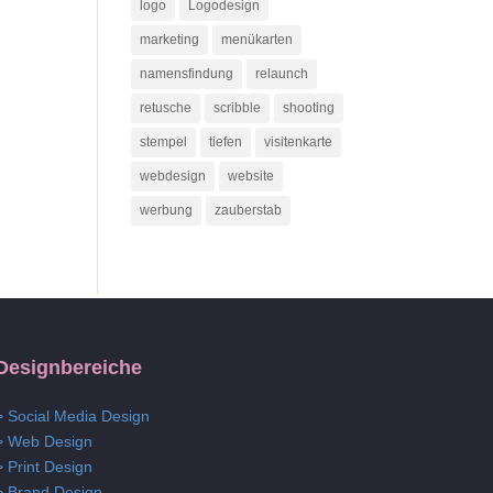
logo
Logodesign
marketing
menükarten
namensfindung
relaunch
retusche
scribble
shooting
stempel
tiefen
visitenkarte
webdesign
website
werbung
zauberstab
Designbereiche
> Social Media Design
> Web Design
> Print Design
> Brand Design