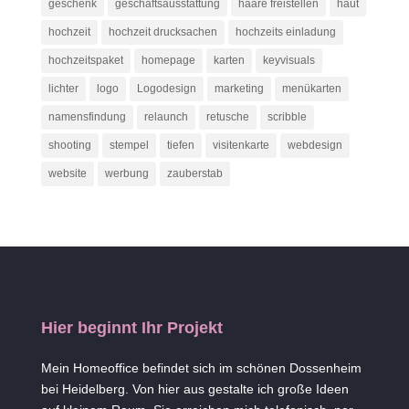
geschenk
geschäftsausstattung
haare freistellen
haut
hochzeit
hochzeit drucksachen
hochzeits einladung
hochzeitspaket
homepage
karten
keyvisuals
lichter
logo
Logodesign
marketing
menükarten
namensfindung
relaunch
retusche
scribble
shooting
stempel
tiefen
visitenkarte
webdesign
website
werbung
zauberstab
Hier beginnt Ihr Projekt
Mein Homeoffice befindet sich im schönen Dossenheim
bei Heidelberg. Von hier aus gestalte ich große Ideen