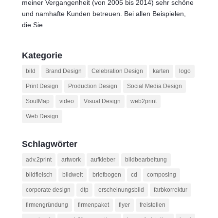
meiner Vergangenheit (von 2005 bis 2014) sehr schöne
und namhafte Kunden betreuen. Bei allen Beispielen,
die Sie...
Kategorie
bild
Brand Design
Celebration Design
karten
logo
Print Design
Production Design
Social Media Design
SoulMap
video
Visual Design
web2print
Web Design
Schlagwörter
adv.2print
artwork
aufkleber
bildbearbeitung
bildfleisch
bildwelt
briefbogen
cd
composing
corporate design
dtp
erscheinungsbild
farbkorrektur
firmengründung
firmenpaket
flyer
freistellen