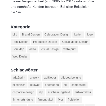
meiner Vergangenheit (von 2005 bis 2014) sehr schöne
und namhafte Kunden betreuen. Bei allen Beispielen,
die Sie...
Kategorie
bild
Brand Design
Celebration Design
karten
logo
Print Design
Production Design
Social Media Design
SoulMap
video
Visual Design
web2print
Web Design
Schlagwörter
adv.2print
artwork
aufkleber
bildbearbeitung
bildfleisch
bildwelt
briefbogen
cd
composing
corporate design
dtp
erscheinungsbild
farbkorrektur
firmengründung
firmenpaket
flyer
freistellen