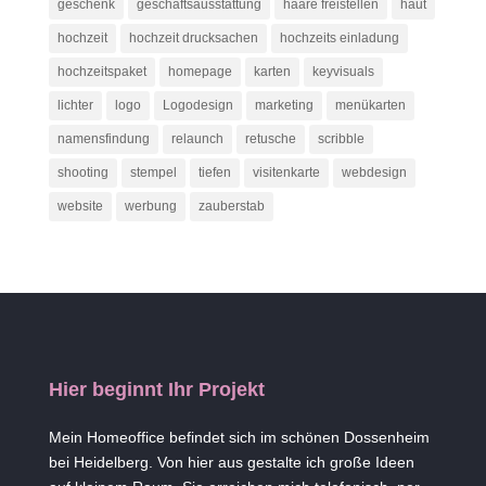
geschenk
geschäftsausstattung
haare freistellen
haut
hochzeit
hochzeit drucksachen
hochzeits einladung
hochzeitspaket
homepage
karten
keyvisuals
lichter
logo
Logodesign
marketing
menükarten
namensfindung
relaunch
retusche
scribble
shooting
stempel
tiefen
visitenkarte
webdesign
website
werbung
zauberstab
Hier beginnt Ihr Projekt
Mein Homeoffice befindet sich im schönen Dossenheim
bei Heidelberg. Von hier aus gestalte ich große Ideen