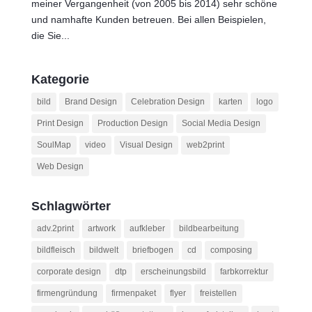
meiner Vergangenheit (von 2005 bis 2014) sehr schöne
und namhafte Kunden betreuen. Bei allen Beispielen,
die Sie...
Kategorie
bild
Brand Design
Celebration Design
karten
logo
Print Design
Production Design
Social Media Design
SoulMap
video
Visual Design
web2print
Web Design
Schlagwörter
adv.2print
artwork
aufkleber
bildbearbeitung
bildfleisch
bildwelt
briefbogen
cd
composing
corporate design
dtp
erscheinungsbild
farbkorrektur
firmengründung
firmenpaket
flyer
freistellen