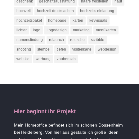
geschenk
geschäftsausstattung
haare freistellen
haut
hochzeit
hochzeit drucksachen
hochzeits einladung
hochzeitspaket
homepage
karten
keyvisuals
lichter
logo
Logodesign
marketing
menükarten
namensfindung
relaunch
retusche
scribble
shooting
stempel
tiefen
visitenkarte
webdesign
website
werbung
zauberstab
Hier beginnt Ihr Projekt
Mein Homeoffice befindet sich im schönen Dossenheim
bei Heidelberg. Von hier aus gestalte ich große Ideen