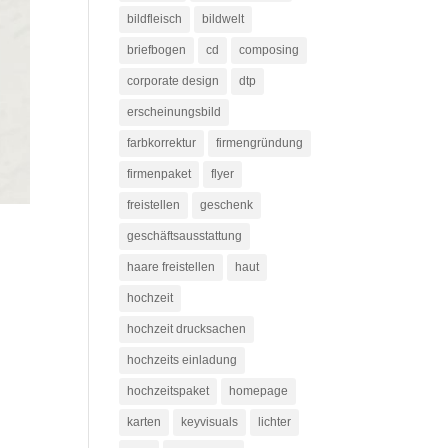
bildfleisch
bildwelt
briefbogen
cd
composing
corporate design
dtp
erscheinungsbild
farbkorrektur
firmengründung
firmenpaket
flyer
freistellen
geschenk
geschäftsausstattung
haare freistellen
haut
hochzeit
hochzeit drucksachen
hochzeits einladung
hochzeitspaket
homepage
karten
keyvisuals
lichter