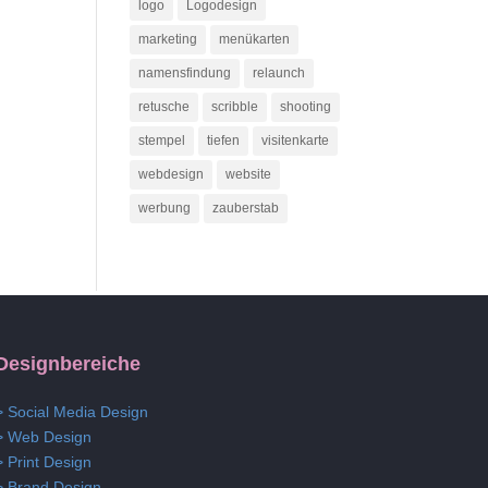
logo
Logodesign
marketing
menükarten
namensfindung
relaunch
retusche
scribble
shooting
stempel
tiefen
visitenkarte
webdesign
website
werbung
zauberstab
Designbereiche
> Social Media Design
> Web Design
> Print Design
> Brand Design