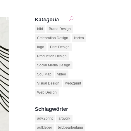
BACKOFFICE
TOUCHPOINT
Kategorie
bild
Brand Design
Celebration Design
karten
logo
Print Design
Production Design
Social Media Design
SoulMap
video
Visual Design
web2print
Web Design
Schlagwörter
adv.2print
artwork
aufkleber
bildbearbeitung