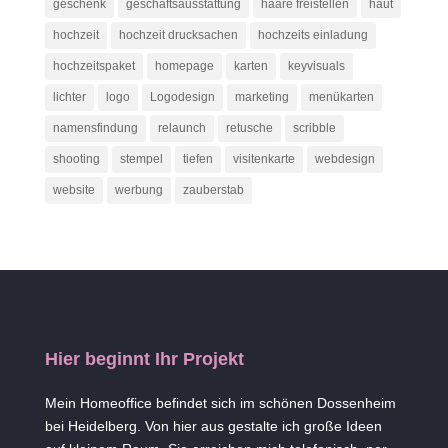
geschenk
geschäftsausstattung
haare freistellen
haut
hochzeit
hochzeit drucksachen
hochzeits einladung
hochzeitspaket
homepage
karten
keyvisuals
lichter
logo
Logodesign
marketing
menükarten
namensfindung
relaunch
retusche
scribble
shooting
stempel
tiefen
visitenkarte
webdesign
website
werbung
zauberstab
Hier beginnt Ihr Projekt
Mein Homeoffice befindet sich im schönen Dossenheim
bei Heidelberg. Von hier aus gestalte ich große Ideen