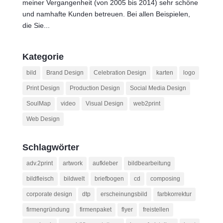
meiner Vergangenheit (von 2005 bis 2014) sehr schöne
und namhafte Kunden betreuen. Bei allen Beispielen,
die Sie...
Kategorie
bild
Brand Design
Celebration Design
karten
logo
Print Design
Production Design
Social Media Design
SoulMap
video
Visual Design
web2print
Web Design
Schlagwörter
adv.2print
artwork
aufkleber
bildbearbeitung
bildfleisch
bildwelt
briefbogen
cd
composing
corporate design
dtp
erscheinungsbild
farbkorrektur
firmengründung
firmenpaket
flyer
freistellen